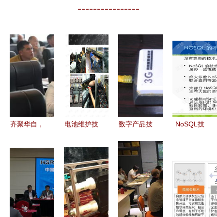
----------------
齐聚华自，
电池维护技
数字产品技
NoSQL技
共赴技术交
术深度交流
术交流 构
术交流 核
流之旅
与福禄克最
建开发者生
心价值、主
新解决方案
态的核心纽
流类型与实
介绍
带
践探讨