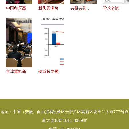
中国印尼高
新风圆满落
共融共进，
学术交流丨
铁技术交流
幕，智慧驱
携手未来
SuperMap
培训研讨班
动未来——
广西金茂钛
自然资源确
在铁科院成
记慧聪网
业与颜钛集
权登记解决
功举办，共
2018暖通
团成功举办
方案技术探
促“一带一
与舒适家居
产品技术交
讨
路”互联互
全国巡回产
流培训会
通
品技术交流
京津冀黔新
特斯拉专题
会石家庄站
一代信息技
研究报告
术交流对接
产品、工
会成功举
厂、技术与
办，四份合
生态展望
地址：中国（安徽）自由贸易试验区合肥片区高新区块玉兰大道777号双
作协议现场
赢大厦10层1011-B969室
签约